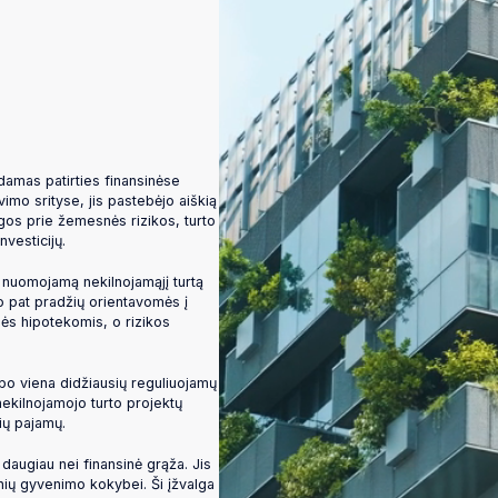
amas patirties finansinėse
vimo srityse, jis pastebėjo aiškią
igos prie žemesnės rizikos, turto
vesticijų.
į nuomojamą nekilnojamąjį turtą
o pat pradžių orientavomės į
lės hipotekomis, o rizikos
apo viena didžiausių reguliuojamų
nekilnojamojo turto projektų
vių pajamų.
 daugiau nei finansinė grąža. Jis
onių gyvenimo kokybei. Ši įžvalga