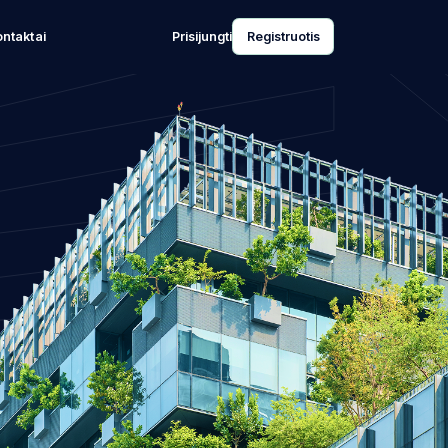
ntaktai
Prisijungti
Registruotis