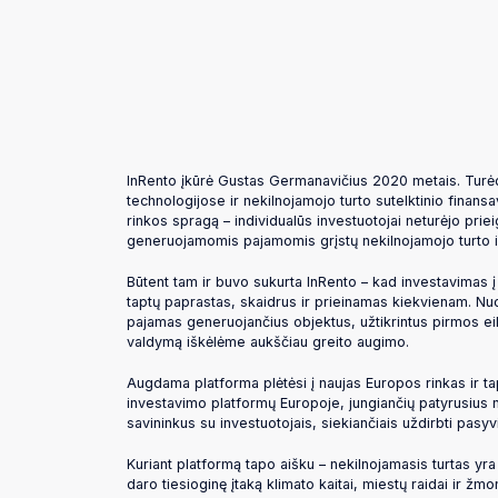
InRento įkūrė Gustas Germanavičius 2020 metais. Turėd
technologijose ir nekilnojamojo turto sutelktinio finansa
rinkos spragą – individualūs investuotojai neturėjo prie
generuojamomis pajamomis grįstų nekilnojamojo turto in
Būtent tam ir buvo sukurta InRento – kad investavimas 
taptų paprastas, skaidrus ir prieinamas kiekvienam. Nu
pajamas generuojančius objektus, užtikrintus pirmos ei
valdymą iškėlėme aukščiau greito augimo.
Augdama platforma plėtėsi į naujas Europos rinkas ir t
investavimo platformų Europoje, jungiančių patyrusius 
savininkus su investuotojais, siekiančiais uždirbti pasy
Kuriant platformą tapo aišku – nekilnojamasis turtas yra
daro tiesioginę įtaką klimato kaitai, miestų raidai ir žm