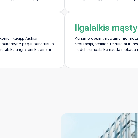
Ilgalaikis mąs
omunikaciją. Aiškiai
Kuriame dešimtmečiams, ne metam
atsakomybė pagal patvirtintus
reputacija, veiklos rezultatai ir inv
 atskaitingi vieni kitiems ir
Todėl trumpalaikė nauda niekada n