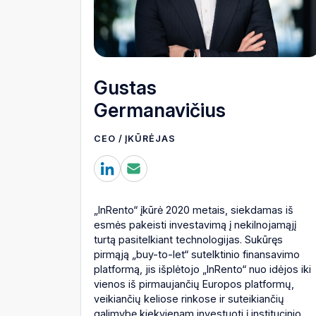
Gustas
Germanavičius
CEO / ĮKŪRĖJAS
„InRento“ įkūrė 2020 metais, siekdamas iš
esmės pakeisti investavimą į nekilnojamąjį
turtą pasitelkiant technologijas. Sukūręs
pirmąją „buy-to-let“ sutelktinio finansavimo
platformą, jis išplėtojo „InRento“ nuo idėjos iki
vienos iš pirmaujančių Europos platformų,
veikiančių keliose rinkose ir suteikiančių
galimybę kiekvienam investuoti į institucinio