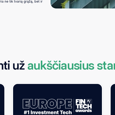
a ne tik tvarią grąžą, bet ir
.
nti už
aukščiausius sta