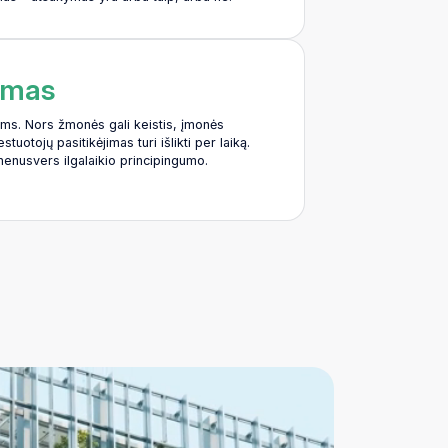
tymas
s. Nors žmonės gali keistis, įmonės
estuotojų pasitikėjimas turi išlikti per laiką.
enusvers ilgalaikio principingumo.