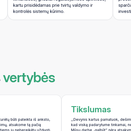
kartu prisidėdamas prie tvirtų valdymo ir
sparči
kontrolės sistemų kūrimo.
invest
s
vertybės
Tikslumas
turėtų būti pateikta iš anksto,
,,Devynis kartus pamatuok, dešimt
ausimų, atsakome tą pačią
kad viską padarytume tinkamai, nei
itiems jų nebereikėtų užduoti.
Mūsų darbe „galbūt“ nėra atsakym