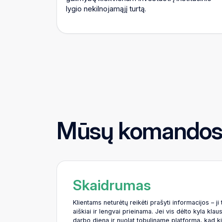
lygio nekilnojamąjį turtą.
Mūsų komando
Skaidrumas
Klientams neturėtų reikėti prašyti informacijos – ji 
aiškiai ir lengvai prieinama. Jei vis dėlto kyla kl
darbo dieną ir nuolat tobuliname platformą, kad k