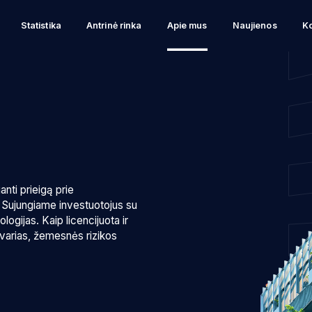
Statistika
Antrinė rinka
Apie mus
Naujienos
Ko
nti prieigą prie
. Sujungiame investuotojus su
logijas. Kaip licencijuota ir
tvarias, žemesnės rizikos