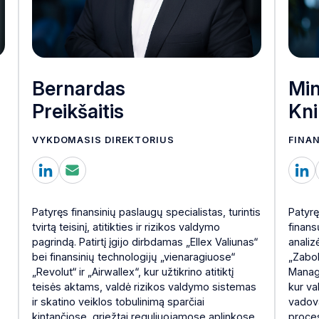
Bernardas
Mi
Preikšaitis
Kni
VYKDOMASIS DIREKTORIUS
FINA
Patyręs finansinių paslaugų specialistas, turintis
Patyrę
tvirtą teisinį, atitikties ir rizikos valdymo
finans
pagrindą. Patirtį įgijo dirbdamas „Ellex Valiunas“
analiz
bei finansinių technologijų „vienaragiuose“
„Zabol
„Revolut“ ir „Airwallex“, kur užtikrino atitiktį
Manag
teisės aktams, valdė rizikos valdymo sistemas
kur va
ir skatino veiklos tobulinimą sparčiai
vadov
kintančiose, griežtai reguliuojamose aplinkose,
proces