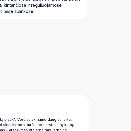
ai kintančiose ir reguliuojamose
icinėse aplinkose.
ą pjauk". Verčiau skirsime daugiau laiko,
 skubėsime ir turėsime daryti antrą kartą.
as – atsakymas yra arba taip, arba ne.