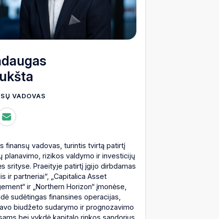
ndaugas
ukšta
NSŲ VADOVAS
s finansų vadovas, turintis tvirtą patirtį
ų planavimo, rizikos valdymo ir investicijų
ės srityse. Praeityje patirtį įgijo dirbdamas
is ir partneriai“, „Capitalica Asset
ement“ ir „Northern Horizon“ įmonėse,
ldė sudėtingas finansines operacijas,
avo biudžeto sudarymo ir prognozavimo
ams bei vykdė kapitalo rinkos sandorius