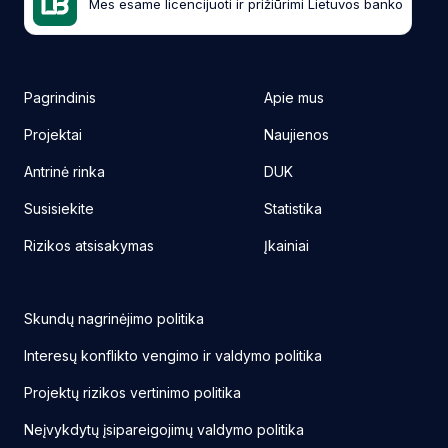
Mes esame licencijuoti ir prižiūrimi Lietuvos banko
Pagrindinis
Apie mus
Projektai
Naujienos
Antrinė rinka
DUK
Susisiekite
Statistika
Rizikos atsisakymas
Įkainiai
Skundų nagrinėjimo politika
Interesų konflikto vengimo ir valdymo politika
Projektų rizikos vertinimo politika
Neįvykdytų įsipareigojimų valdymo politika