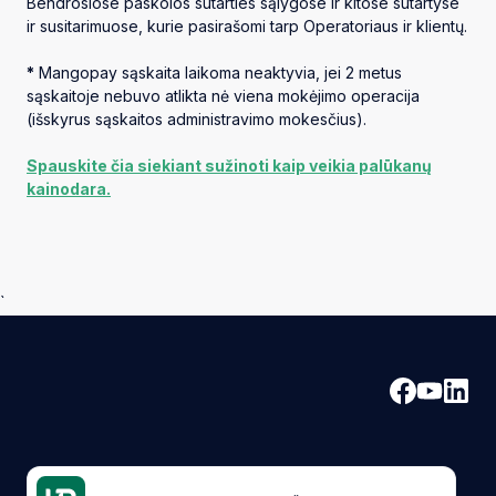
Bendrosiose paskolos sutarties sąlygose ir kitose sutartyse
ir susitarimuose, kurie pasirašomi tarp Operatoriaus ir klientų.
*
Mangopay sąskaita laikoma neaktyvia, jei 2 metus
sąskaitoje nebuvo atlikta nė viena mokėjimo operacija
(išskyrus sąskaitos administravimo mokesčius).
Spauskite čia siekiant sužinoti kaip veikia palūkanų
kainodara.
`