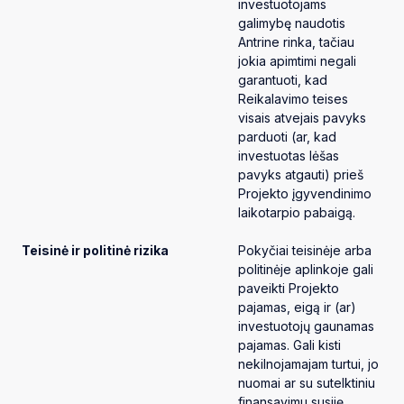
investuotojams
galimybę naudotis
Antrine rinka, tačiau
jokia apimtimi negali
garantuoti, kad
Reikalavimo teises
visais atvejais pavyks
parduoti (ar, kad
investuotas lėšas
pavyks atgauti) prieš
Projekto įgyvendinimo
laikotarpio pabaigą.
Teisinė ir politinė rizika
Pokyčiai teisinėje arba
politinėje aplinkoje gali
paveikti Projekto
pajamas, eigą ir (ar)
investuotojų gaunamas
pajamas. Gali kisti
nekilnojamajam turtui, jo
nuomai ar su sutelktiniu
finansavimu susiję