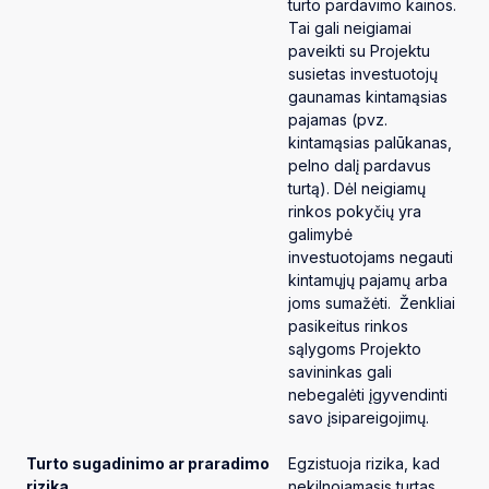
turto pardavimo kainos.
Tai gali neigiamai
paveikti su Projektu
susietas investuotojų
gaunamas kintamąsias
pajamas (pvz.
kintamąsias palūkanas,
pelno dalį pardavus
turtą). Dėl neigiamų
rinkos pokyčių yra
galimybė
investuotojams negauti
kintamųjų pajamų arba
joms sumažėti. Ženkliai
pasikeitus rinkos
sąlygoms Projekto
savininkas gali
nebegalėti įgyvendinti
savo įsipareigojimų.
Turto sugadinimo ar praradimo
Egzistuoja rizika, kad
rizika
nekilnojamasis turtas,