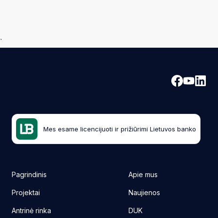
`
Mes esame licencijuoti ir prižiūrimi Lietuvos banko
Pagrindinis
Apie mus
Projektai
Naujienos
Antrinė rinka
DUK