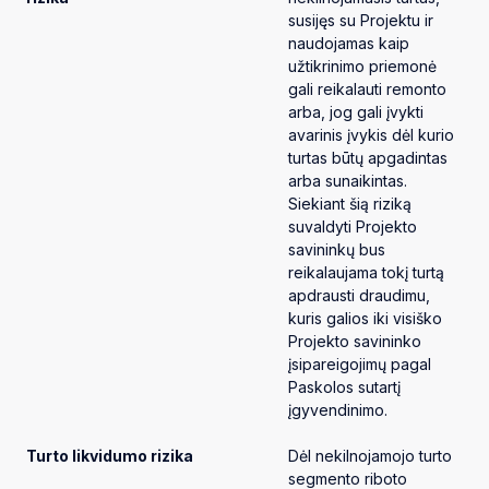
susijęs su Projektu ir
naudojamas kaip
užtikrinimo priemonė
gali reikalauti remonto
arba, jog gali įvykti
avarinis įvykis dėl kurio
turtas būtų apgadintas
arba sunaikintas.
Siekiant šią riziką
suvaldyti Projekto
savininkų bus
reikalaujama tokį turtą
apdrausti draudimu,
kuris galios iki visiško
Projekto savininko
įsipareigojimų pagal
Paskolos sutartį
įgyvendinimo.
Turto likvidumo rizika
Dėl nekilnojamojo turto
segmento riboto