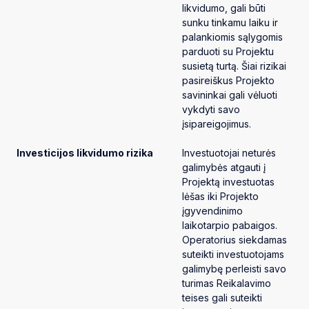
likvidumo, gali būti
sunku tinkamu laiku ir
palankiomis sąlygomis
parduoti su Projektu
susietą turtą. Šiai rizikai
pasireiškus Projekto
savininkai gali vėluoti
vykdyti savo
įsipareigojimus.
Investicijos likvidumo rizika
Investuotojai neturės
galimybės atgauti į
Projektą investuotas
lėšas iki Projekto
įgyvendinimo
laikotarpio pabaigos.
Operatorius siekdamas
suteikti investuotojams
galimybę perleisti savo
turimas Reikalavimo
teises gali suteikti