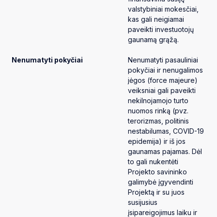
valstybiniai mokesčiai,
kas gali neigiamai
paveikti investuotojų
gaunamą grąžą.
Nenumatyti pokyčiai
Nenumatyti pasauliniai
pokyčiai ir nenugalimos
jėgos (force majeure)
veiksniai gali paveikti
nekilnojamojo turto
nuomos rinką (pvz.
terorizmas, politinis
nestabilumas, COVID-19
epidemija) ir iš jos
gaunamas pajamas. Dėl
to gali nukentėti
Projekto savininko
galimybė įgyvendinti
Projektą ir su juos
susijusius
įsipareigojimus laiku ir