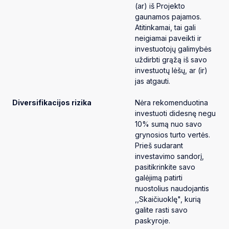
(ar) iš Projekto
gaunamos pajamos.
Atitinkamai, tai gali
neigiamai paveikti ir
investuotojų galimybės
uždirbti grąžą iš savo
investuotų lėšų, ar (ir)
jas atgauti.
Diversifikacijos rizika
Nėra rekomenduotina
investuoti didesnę negu
10% sumą nuo savo
grynosios turto vertės.
Prieš sudarant
investavimo sandorį,
pasitikrinkite savo
galėjimą patirti
nuostolius naudojantis
,,Skaičiuoklę", kurią
galite rasti savo
paskyroje.