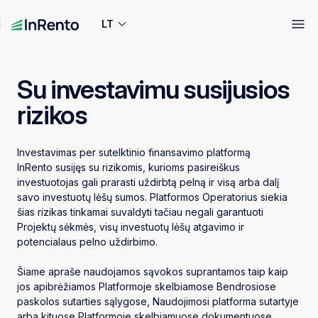
LT
Su investavimu susijusios
rizikos
Investavimas per sutelktinio finansavimo platformą
InRento susijęs su rizikomis, kurioms pasireiškus
investuotojas gali prarasti uždirbtą pelną ir visą arba dalį
savo investuotų lėšų sumos. Platformos Operatorius siekia
šias rizikas tinkamai suvaldyti tačiau negali garantuoti
Projektų sėkmės, visų investuotų lėšų atgavimo ir
potencialaus pelno uždirbimo.
Šiame apraše naudojamos sąvokos suprantamos taip kaip
jos apibrėžiamos Platformoje skelbiamose Bendrosiose
paskolos sutarties sąlygose, Naudojimosi platforma sutartyje
arba kituose Platformoje skelbiamuose dokumentuose,