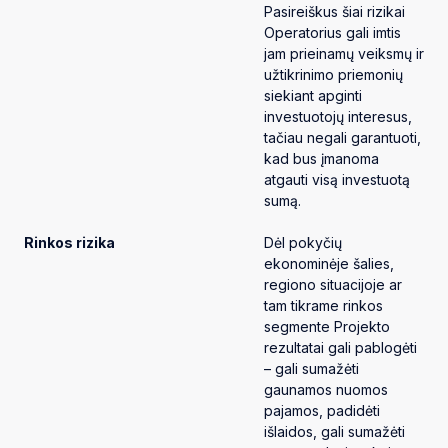
Pasireiškus šiai rizikai
Operatorius gali imtis
jam prieinamų veiksmų ir
užtikrinimo priemonių
siekiant apginti
investuotojų interesus,
tačiau negali garantuoti,
kad bus įmanoma
atgauti visą investuotą
sumą.
Rinkos rizika
Dėl pokyčių
ekonominėje šalies,
regiono situacijoje ar
tam tikrame rinkos
segmente Projekto
rezultatai gali pablogėti
– gali sumažėti
gaunamos nuomos
pajamos, padidėti
išlaidos, gali sumažėti