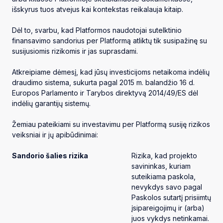
išskyrus tuos atvejus kai kontekstas reikalauja kitaip.
Dėl to, svarbu, kad Platformos naudotojai sutelktinio
finansavimo sandorius per Platformą atliktų tik susipažinę su
susijusiomis rizikomis ir jas suprasdami.
Atkreipiame dėmesį, kad jūsų investicijoms netaikoma indėlių
draudimo sistema, sukurta pagal 2015 m. balandžio 16 d.
Europos Parlamento ir Tarybos direktyvą 2014/49/ES dėl
indėlių garantijų sistemų.
Žemiau pateikiami su investavimu per Platformą susiję rizikos
veiksniai ir jų apibūdinimai:
Sandorio šalies rizika
Rizika, kad projekto
savininkas, kuriam
suteikiama paskola,
nevykdys savo pagal
Paskolos sutartį prisiimtų
įsipareigojimų ir (arba)
juos vykdys netinkamai.