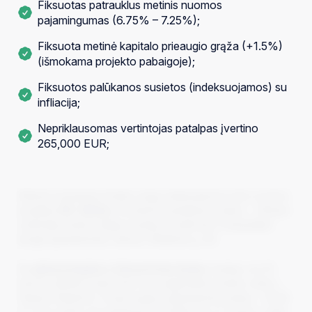
Fiksuotas patrauklus metinis nuomos
pajamingumas (6.75% – 7.25%);
Fiksuota metinė kapitalo prieaugio grąža (+1.5%)
(išmokama projekto pabaigoje);
Fiksuotos palūkanos susietos (indeksuojamos) su
infliacija;
Nepriklausomas vertintojas patalpas įvertino
265,000 EUR;
InRento komanda pristato naują nekilnojamojo turto nuomos
projektą:
R3, Vilnius
. Investicinį pasiūlymą sudaro – Vilniaus
centrinėje miesto dalyje esantys moderniai ir kokybiškai
įrengti apartamentai, adresu: Rinktinės g. 3A.
Šis
pilnai įrengtas ir išnuomotas butas
nutolęs vos 10
minučių atstumu pėsčiomis nuo pagrindinės miesto vietos –
Vilniaus Katedros. Finansuojamų apartamentų plotas – 54.92