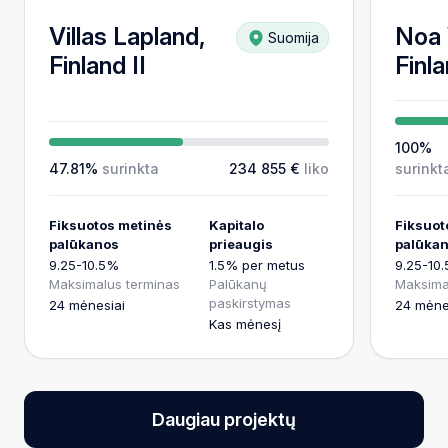
7.11-7.63%
Villas Lapland,
Noa 
Suomija
Fiksuotos metinės palūkanos
Finland II
Finla
100%
47.81%
surinkta
234 855 €
liko
surinkt
Fiksuotos metinės
Kapitalo
Fiksuot
palūkanos
prieaugis
palūka
9.25-10.5%
1.5% per metus
9.25-10
Maksimalus terminas
Palūkanų
Maksima
paskirstymas
24 mėnesiai
24 mėne
Kas mėnesį
Daugiau projektų