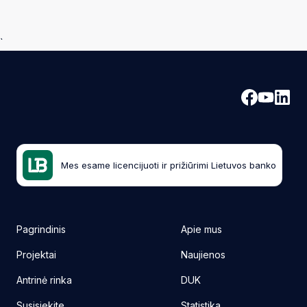
`
Mes esame licencijuoti ir prižiūrimi Lietuvos banko
Pagrindinis
Apie mus
Projektai
Naujienos
Antrinė rinka
DUK
Susisiekite
Statistika