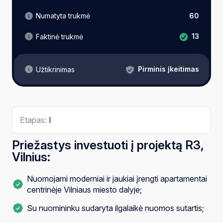
Numatyta trukmė
60
13
Faktinė trukmė
Pirminis įkeitimas
Užtikrinimas
Etapas:
I
Priežastys investuoti į projektą R3,
Vilnius:
Nuomojami moderniai ir jaukiai įrengti apartamentai
centrinėje Vilniaus miesto dalyje;
Su nuomininku sudaryta ilgalaikė nuomos sutartis;