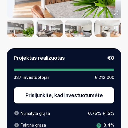
Projektas realizuotas
€0
337 investuotojai
€ 212 000
Prisijunkite, kad investuotumėte
Numatyta grąža
6.75% +1.5%
8.4%
Faktinė grąža