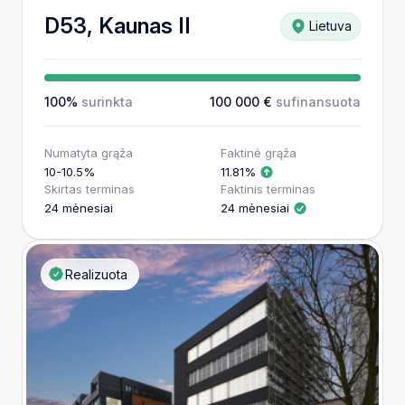
D53, Kaunas II
Lietuva
100%
surinkta
100 000 €
sufinansuota
Numatyta grąža
Faktinė grąža
10-10.5%
11.81%
Skirtas terminas
Faktinis terminas
24 mėnesiai
24 mėnesiai
Realizuota