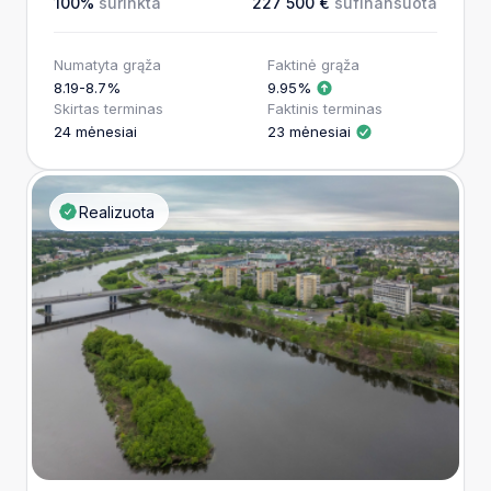
100%
surinkta
227 500 €
sufinansuota
Numatyta grąža
Faktinė grąža
8.19-8.7%
9.95%
Skirtas terminas
Faktinis terminas
24 mėnesiai
23 mėnesiai
Realizuota