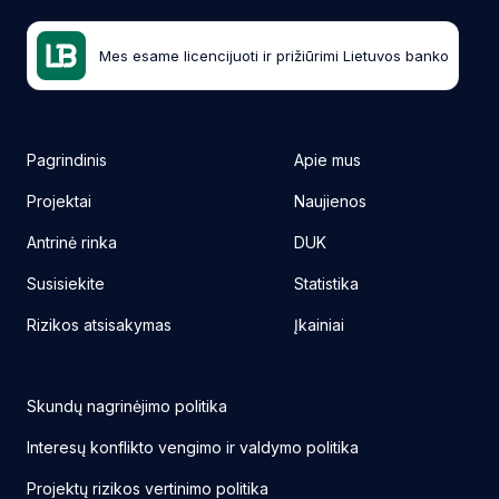
Mes esame licencijuoti ir prižiūrimi Lietuvos banko
Pagrindinis
Apie mus
Projektai
Naujienos
Antrinė rinka
DUK
Susisiekite
Statistika
Rizikos atsisakymas
Įkainiai
Skundų nagrinėjimo politika
Interesų konflikto vengimo ir valdymo politika
Projektų rizikos vertinimo politika