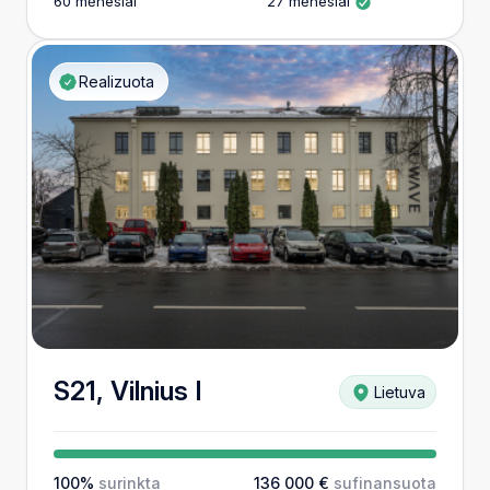
60 mėnesiai
27 mėnesiai
Realizuota
S21, Vilnius I
Lietuva
100%
surinkta
136 000 €
sufinansuota