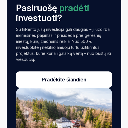
Pasiruošę
pradėti
investuoti?
Su InRento jūsų investicija gali daugiau – ji uždirba
mėnesines pajamas ir prisideda prie geresnių
miestų, kurių žmonėms reikia. Nuo 500 €
investuokite į nekilnojamuoju turtu užtikrintus
projektus, kurie kuria ilgalaikę vertę – nuo būstų iki
viešbučių.
Pradėkite šiandien