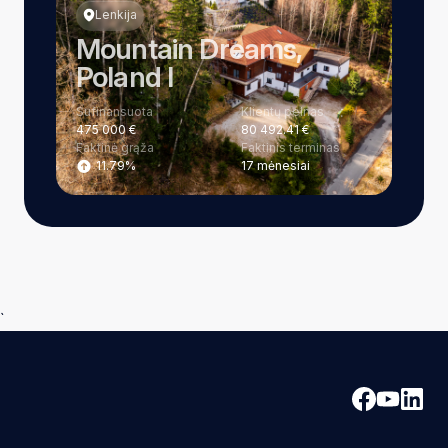
Lenkija
Mountain Dreams,
Poland I
Sufinansuota
Klientų pelnas
475 000 €
80 492.41 €
Faktinė grąža
Faktinis terminas
11.79%
17 mėnesiai
`