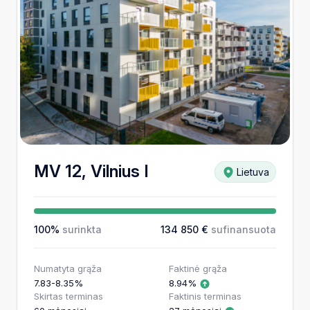
MV 12, Vilnius I
Lietuva
100%
surinkta
134 850 €
sufinansuota
Numatyta grąža
Faktinė grąža
7.83-8.35%
8.94%
Skirtas terminas
Faktinis terminas