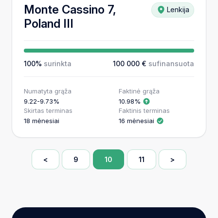
Monte Cassino 7,
Lenkija
Poland III
100%
surinkta
100 000 €
sufinansuota
Numatyta grąža
Faktinė grąža
9.22-9.73%
10.98%
Skirtas terminas
Faktinis terminas
18 mėnesiai
16 mėnesiai
<
9
10
11
>