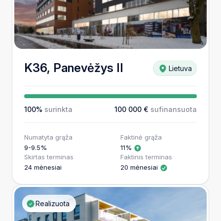
K36, Panevėžys II
Lietuva
100%
surinkta
100 000 €
sufinansuota
Numatyta grąža
Faktinė grąža
9-9.5%
11%
Skirtas terminas
Faktinis terminas
24 mėnesiai
20 mėnesiai
Realizuota