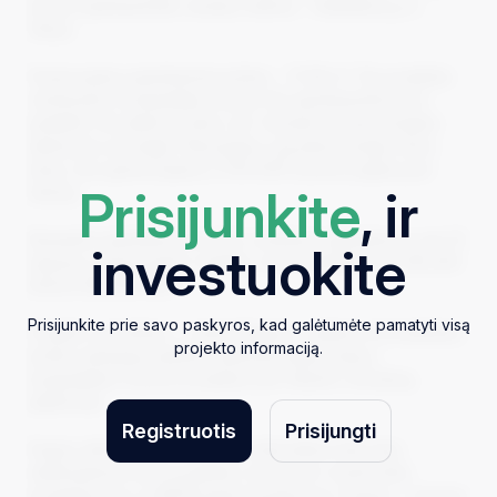
erdvūs apartamentai, esantys adresu – Aukštaičių g. 5,
Vilnius
Finansuojamų apartamentų plotas – 73.38 m². Šis projektas
orientuotas į trumpalaikę nuomą. Šie apartamentai buvo
padalinti į du atskirus butus, kur viename iš butų įrengimo
darbai jau yra baigti. Planuojama, jog pilnai įrengus šiuos
butus, bus generuojama 2,700 EUR nuomos pajamų per
Prisijunkite
, ir
mėnesį.
Remiantis nepriklausomo turto vertintojo ataskaitomis, per 10
investuokite
mėnesių, finansuojamo objekto vertė padidėjo nuo 325,000
EUR iki 381,000 EUR.
Prisijunkite prie savo paskyros, kad galėtumėte pamatyti visą
Projekto savininkas – Justas Žegunis, valdymo konsultantas,
projekto informaciją.
turintis sukaupęs patirties administruojant įvairius
trumpalaikės nuomos projektus per Airbnb ir Booking
platformas.
Registruotis
Prisijungti
Paupio mikrorajonas – pirmasis lietuviškas tokio tipo
nekilnojamojo turto projektas, kuris buvo nominuotas
prestižiniuose su MIPIM apdovanojimuose. Paupys – istorinio