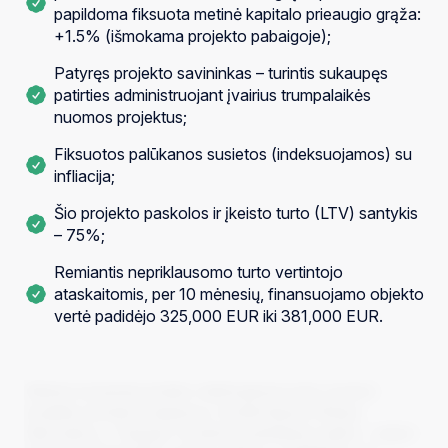
papildoma fiksuota metinė kapitalo prieaugio grąža:
+1.5% (išmokama projekto pabaigoje);
Patyręs projekto savininkas – turintis sukaupęs
patirties administruojant įvairius trumpalaikės
nuomos projektus;
Fiksuotos palūkanos susietos (indeksuojamos) su
infliacija;
Šio projekto paskolos ir įkeisto turto (LTV) santykis
– 75%;
Remiantis nepriklausomo turto vertintojo
ataskaitomis, per 10 mėnesių, finansuojamo objekto
vertė padidėjo 325,000 EUR iki 381,000 EUR.
InRento komanda pristato nekilnojamojo turto nuomos
projektą viename naujausių ir moderniausių Vilniaus
mikrorajonų – Paupyje. Investicinį pasiūlymą sudaro – nauji ir