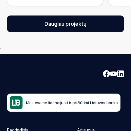
7.68-7.88%
Fiksuotos metinės palūkanos
Daugiau projektų
`
Mes esame licencijuoti ir prižiūrimi Lietuvos banko
Pagrindinis
Apie mus