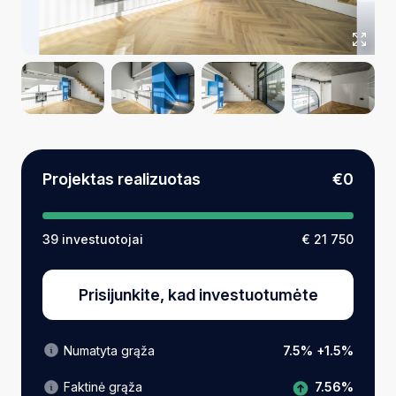
Projektas realizuotas
€0
39 investuotojai
€ 21 750
Prisijunkite, kad investuotumėte
Numatyta grąža
7.5% +1.5%
7.56%
Faktinė grąža