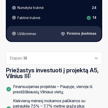
Numatyta trukmė
24
14
Faktinė trukmė
Pirminis įkeitimas
Užtikrinimas
Etapas:
III
Priežastys investuoti į projektą A5,
Vilnius III:
Finansuojamas projektas – Paupyje, vienoje iš
prestižiškiausių Vilniaus vietų;
Kiekvieną mėnesį mokamos palūkanos su
patrauklia 7.5% – 7.7% metine grąža plius