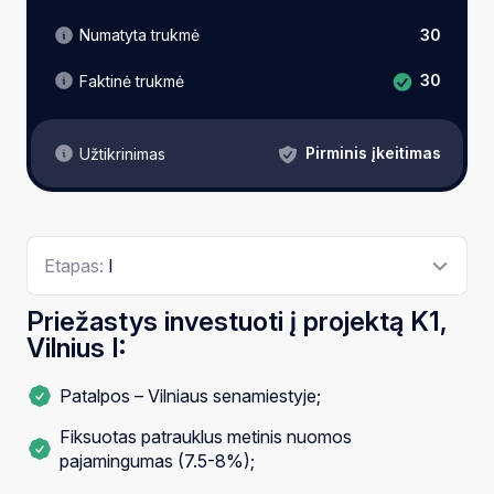
Numatyta trukmė
30
30
Faktinė trukmė
Pirminis įkeitimas
Užtikrinimas
Etapas:
I
Priežastys investuoti į projektą K1,
Vilnius I:
Patalpos – Vilniaus senamiestyje;
Fiksuotas patrauklus metinis nuomos
pajamingumas (7.5-8%);