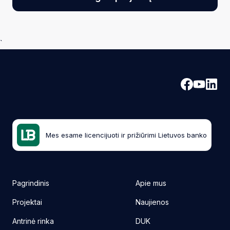
15,000 € – 29,999 €
- kapitalo prieaugis bus paskirstomas
pagal tokią struktūrą:
10% Investuotojui / 80% Projekto
savininkui / 10% InRento;
`
30,000 € – 49,999 €
- kapitalo prieaugis bus paskirstomas
pagal tokią struktūrą: 15% Investuotojui / 80% Projekto
savininkui / 5% InRento;
50,000 € ir daugiau
- kapitalo prieaugis bus paskirstomas
pagal tokią struktūrą: 20% Investuotojui / 80% Projekto
savininkui;
Mes esame licencijuoti ir prižiūrimi Lietuvos banko
30 mėnesiai
Maksimalus paskolos terminas
Pagrindinis
Apie mus
Projektai
Naujienos
8.3-8.86%
Antrinė rinka
DUK