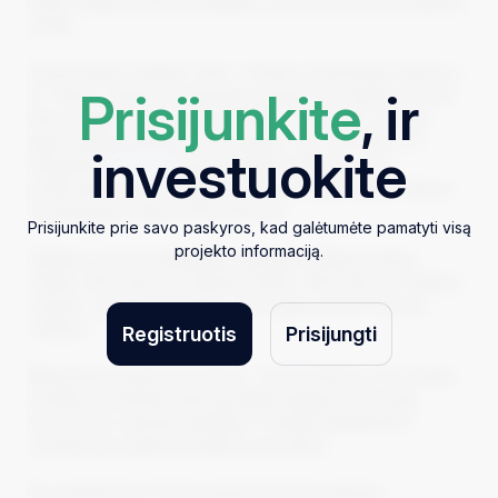
miesto dalyje esančios patalpos, kurios bus konvertuojamos
į loftus.
Finansuojamo objekto vieta – Vilniaus senamiestis, Kauno g.
Prisijunkite
, ir
1A, Vilnius. Vilniaus senamiestis pasižymi itin aukštu istoriniu
kainų stabilumu. Šių patalpų plotas – 439.65 m², pirmojo
etapo patalpų įkeitimo vertė (kaina) vos 1,137 EUR / m².
investuokite
Palyginimui
Aruodas
kainų statistika indikuoja, kad
parduodamų butų vidutinė kvadratinio metro kaina Vilniaus
senamiestyje viršija 4,200 EUR ribą.
Prisijunkite prie savo paskyros, kad galėtumėte pamatyti visą
projekto informaciją.
Patalpos yra itin strategiškai patogioje Vilniaus miesto
vietoje: 450 metrų iki traukinių stoties, 900 metrų iki Vilniaus
rotušės ir gretimais pastato yra renginių erdvė ir kavinė
,,Kablys”.
Registruotis
Prisijungti
Maksimalus paskolos terminas – tik 30 mėnesių. Per šį laiką
projekto savininkas planuoja atlikti patalpų konversiją,
išnuomuoti ir parduoti patalpas. Projekte pateikiamos
vizualizacijos galimų įrengimo pavyzdžių.
Šis projektas bus finansuojamas keturiais etapais: