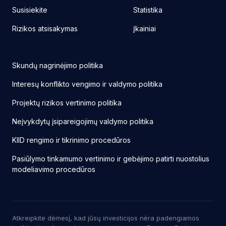
Fiksuotos metinės palūkanos
Susisiekite
Statistika
Rizikos atsisakymas
Įkainiai
Skundų nagrinėjimo politika
Interesų konflikto vengimo ir valdymo politika
Projektų rizikos vertinimo politika
Neįvykdytų įsipareigojimų valdymo politika
KIID rengimo ir tikrinimo procedūros
Pasiūlymo tinkamumo vertinimo ir gebėjimo patirti nuostolius
modeliavimo procedūros
Atkreipkite dėmesį, kad jūsų investicijos nėra padengiamos