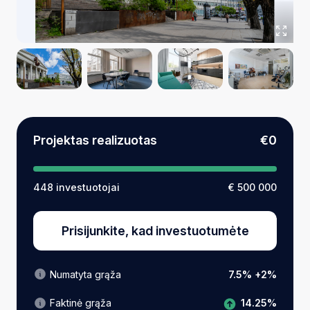
Projektas realizuotas
€0
448 investuotojai
€ 500 000
Prisijunkite, kad investuotumėte
Numatyta grąža
7.5% +2%
14.25%
Faktinė grąža