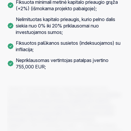
Fiksuota minimali metinė kapitalo prieaugio grąža
(+2%) (išmokama projekto pabaigoje);
Nelimituotas kapitalo prieaugis, kurio pelno dalis
siekia nuo 0% iki 20% priklausomai nuo
investuojamos sumos;
Fiksuotos palūkanos susietos (indeksuojamos) su
infliacija;
Nepriklausomas vertintojas patalpas įvertino
755,000 EUR;
„InRento“ komanda pristato naują nekilnojamojo turto
nuomos projektą:
K1, Vilnius I. Šis projektas yra unikalus
tuo, kad investuotojai šiame projekte gali uždirbti
palūkanas: iš nuomos pajamų (7.5-8%), minimalaus
fiksuoto kapitalo prieaugio (2%) ir nelimituoto pelno
prieaugio, kuris priklauso nuo investuotos
sumos.
Investicinį pasiūlymą sudaro – centrinėje Vilniaus