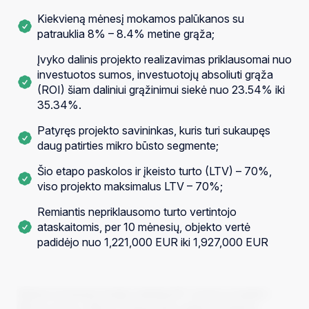
Kiekvieną mėnesį mokamos palūkanos su
patrauklia 8% – 8.4% metine grąža;
Įvyko dalinis projekto realizavimas priklausomai nuo
investuotos sumos, investuotojų absoliuti grąža
(ROI) šiam daliniui grąžinimui siekė nuo 23.54% iki
35.34%.
Patyręs projekto savininkas, kuris turi sukaupęs
daug patirties mikro būsto segmente;
Šio etapo paskolos ir įkeisto turto (LTV) – 70%,
viso projekto maksimalus LTV – 70%;
Remiantis nepriklausomo turto vertintojo
ataskaitomis, per 10 mėnesių, objekto vertė
padidėjo nuo 1,221,000 EUR iki 1,927,000 EUR
InRento komanda pristato dešimtą NT nuomos projekto –
M10 Co-living, Vilnius X finansavimo etapą. Investicinį