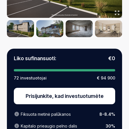
Liko sufinansuoti:
€0
72 investuotojai
€ 94 900
Prisijunkite, kad investuotumėte
Fiksuota metinė palūkanos
8-8.4%
Kapitalo prieaugio pelno dalis
30%