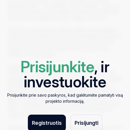
pasiūlymą sudaro – du pastatai ir žemės sklypas, nutolę vos
15 minučių atstumu su automobiliu nuo Vilniaus senamiesčio,
esantys adresu: Mokyklos g. 10A, Galgiai, Vilniaus raj.
Pirmas šio projekto etapas InRento platformoje paskelbtas
praėjusių metų gegužės mėnesį. Per šį laikotarpį sufinansuoti
devyni etapai, kurių bendra suma siekia 1,254,000. EUR.
Projekto savininkas sėkmingai kiekvieną mėnesį moka
palūkanas investuotojams.
Prisijunkite
, ir
Rugsėjo 25 d. investuotojams už I-IV projekto etapus
bendrai buvo grąžinta 38,116.33 EUR investicijų suma, nes
investuokite
sėkmingai įvyko dviejų NT vienetų pardavimas. Šis projektas
turi nelimuotą kapitalo prieaugį, tad dėl šios priežasties
priklausomai nuo investuotos sumos, investuotojų absoliuti
Prisijunkite prie savo paskyros, kad galėtumėte pamatyti visą
grąža (ROI) šiam daliniui grąžinimui siekė nuo 23.54% iki
projekto informaciją.
35.34%. Parduotų turtinių vienetų vidutinė kvadratinio metro
kaina – 1,679 EUR, kuri aukštesnė nei vertė nurodyta NT
vertinimo ataskaitoje.
Registruotis
Prisijungti
Remiantis nepriklausomo turto vertintojo ataskaitomis, per 10