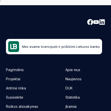
`
Mes esame licencijuoti ir prižiūrimi Lietuvos banko
Pagrindinis
Apie mus
Projektai
Naujienos
Antrinė rinka
DUK
Susisiekite
Statistika
Rizikos atsisakymas
Įkainiai