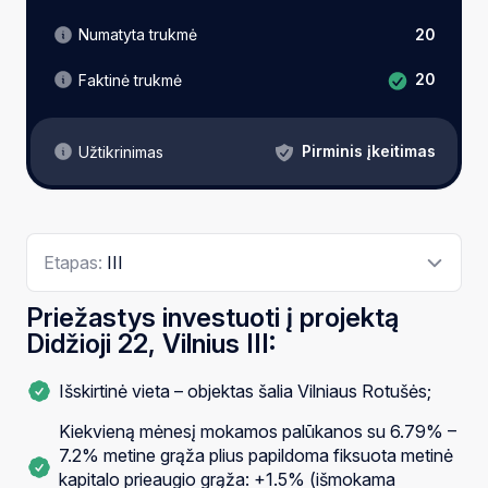
Numatyta trukmė
20
20
Faktinė trukmė
Pirminis įkeitimas
Užtikrinimas
Etapas:
III
Priežastys investuoti į projektą
Didžioji 22, Vilnius III:
Išskirtinė vieta – objektas šalia Vilniaus Rotušės;
Kiekvieną mėnesį mokamos palūkanos su 6.79% –
7.2% metine grąža plius papildoma fiksuota metinė
kapitalo prieaugio grąža: +1.5% (išmokama