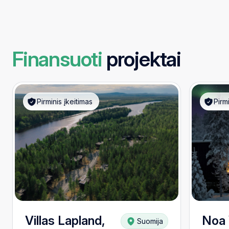
Finansuoti
projektai
Pirminis įkeitimas
Pirm
Villas Lapland,
Noa 
Suomija