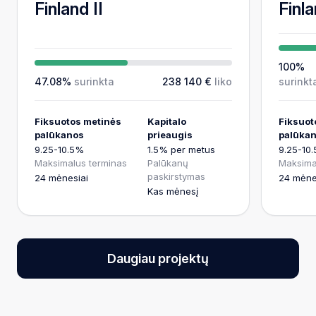
Finland II
Finla
100%
47.08%
surinkta
238 140 €
liko
surinkt
Fiksuotos metinės
Kapitalo
Fiksuot
palūkanos
prieaugis
palūka
9.25-10.5%
1.5% per metus
9.25-10
Maksimalus terminas
Palūkanų
Maksima
paskirstymas
24 mėnesiai
24 mėne
Kas mėnesį
Daugiau projektų