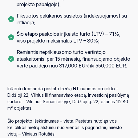
projekto pabaigoje);
Fiksuotos palūkanos susietos (indeksuojamos) su
infliacija;
Šio etapo paskolos ir įkeisto turto (LTV) – 71%,
viso projekto maksimalus LTV – 80%;
Remiantis nepriklausomo turto vertintojo
ataskaitomis, per 15 mėnesių, finansuojamo objekto
vertė padidėjo nuo 317,000 EUR iki 550,000 EUR.
InRento komanda pristato trečią NT nuomos projekto –
Didžioji 22, Vilnius III finansavimo etapą. Investicinį pasiūlymą
sudaro – Vilniaus Senamiestyje, Didžioji g. 22, esantis 112.80
m² objektas.
Šio projekto išskirtinumas – vieta. Pastatas nutolęs vos
keliolikos metrų atstumu nuo vienos iš pagrindinių miesto
vietų – Vilniaus Rotušės.