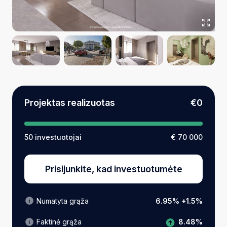
Projektas realizuotas
€0
50 investuotojai
€ 70 000
Prisijunkite, kad investuotumėte
Numatyta grąža
6.95% +1.5%
8.48%
Faktinė grąža