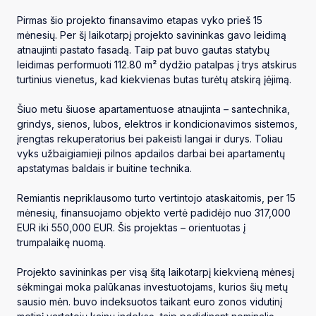
Pirmas šio projekto finansavimo etapas vyko prieš 15
mėnesių. Per šį laikotarpį projekto savininkas gavo leidimą
atnaujinti pastato fasadą. Taip pat buvo gautas statybų
leidimas performuoti 112.80 m² dydžio patalpas į trys atskirus
turtinius vienetus, kad kiekvienas butas turėtų atskirą įėjimą.
Šiuo metu šiuose apartamentuose atnaujinta – santechnika,
grindys, sienos, lubos, elektros ir kondicionavimos sistemos,
įrengtas rekuperatorius bei pakeisti langai ir durys. Toliau
vyks užbaigiamieji pilnos apdailos darbai bei apartamentų
apstatymas baldais ir buitine technika.
Remiantis nepriklausomo turto vertintojo ataskaitomis, per 15
mėnesių, finansuojamo objekto vertė padidėjo nuo 317,000
EUR iki 550,000 EUR. Šis projektas – orientuotas į
trumpalaikę nuomą.
Projekto savininkas per visą šitą laikotarpį kiekvieną mėnesį
sėkmingai moka palūkanas investuotojams, kurios šių metų
sausio mėn. buvo indeksuotos taikant euro zonos vidutinį