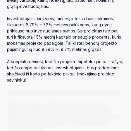
metinį vartotojų kainų indeksą, taip padidinant nominalią
grąžą investuotojams.
Investuotojams kiekvieną mėnesį ir toliau bus mokamos
fiksuotos 6.79% – 7.2% metinės palūkanos, kurių dydis
priklauso nuo investuojamos sumos. Šis projektas taip pat
turi ir fiksuotą 1.5% metinį kapitalo prieaugio procentą, kuris
mokamas projekto pabaigoje. Tai kilsteli bendrą projekto
pajamingumą nuo 8.29% iki 8.7% metinės grąžos.
Atkreipkite dėmesį, kad šio projekto hipoteka jau pasirašyta,
tad šio etapo palūkanos, investuotojams, bus pradedamos
skaičiuoti iš karto po faktinio pinigų išmokėjimo projekto
savininkui.
Šis projektas turi fiksuotą kapitalo prieaugio procentą –
Kapitalo prieaugis yra fiksuotas ir mokamas kartu su
grąžinama paskolos suma už praėjusias atkarpas (toliau –
Atkarpa), jas pridedant prie grąžos skaičiavimo. Atkarpa yra
laikomi vieni kalendoriniai metai. Už Atkarpą taikomas
fiksuotas prieaugis – 1.5%.