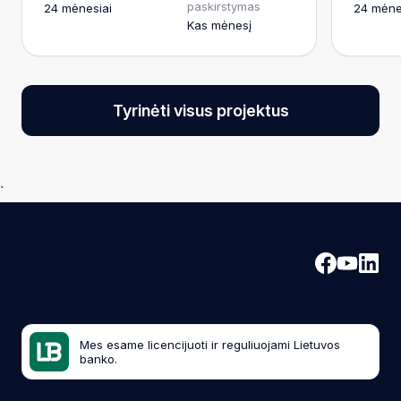
paskirstymas
24 mėnesiai
24 mėne
Kas mėnesį
Tyrinėti visus projektus
`
Mes esame licencijuoti ir reguliuojami Lietuvos
banko.