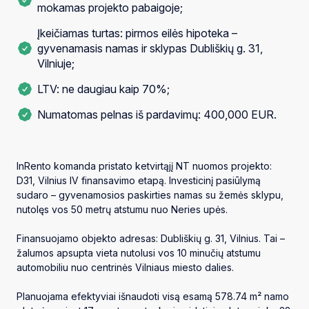
mokamas projekto pabaigoje;
Įkeičiamas turtas: pirmos eilės hipoteka –
gyvenamasis namas ir sklypas Dubliškių g. 31,
Vilniuje;
LTV: ne daugiau kaip 70%;
Numatomas pelnas iš pardavimų: 400,000 EUR.
InRento komanda pristato ketvirtąjį NT nuomos projekto:
D31, Vilnius IV finansavimo etapą. Investicinį pasiūlymą
sudaro – gyvenamosios paskirties namas su žemės sklypu,
nutolęs vos 50 metrų atstumu nuo Neries upės.
Finansuojamo objekto adresas: Dubliškių g. 31, Vilnius. Tai –
žalumos apsupta vieta nutolusi vos 10 minučių atstumu
automobiliu nuo centrinės Vilniaus miesto dalies.
Planuojama efektyviai išnaudoti visą esamą 578.74 m² namo