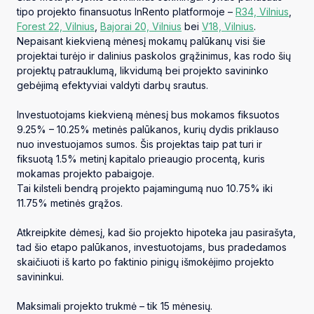
tipo projekto finansuotus InRento platformoje –
R34, Vilnius
,
Forest 22, Vilnius
,
Bajorai 20, Vilnius
bei
V18, Vilnius
.
Nepaisant kiekvieną mėnesį mokamų palūkanų visi šie
projektai turėjo ir dalinius paskolos grąžinimus, kas rodo šių
projektų patrauklumą, likvidumą bei projekto savininko
gebėjimą efektyviai valdyti darbų srautus.
Investuotojams kiekvieną mėnesį bus mokamos fiksuotos
9.25% – 10.25% metinės palūkanos, kurių dydis priklauso
nuo investuojamos sumos. Šis projektas taip pat turi ir
fiksuotą 1.5% metinį kapitalo prieaugio procentą, kuris
mokamas projekto pabaigoje.
Tai kilsteli bendrą projekto pajamingumą nuo 10.75% iki
11.75% metinės grąžos.
Atkreipkite dėmesį, kad šio projekto hipoteka jau pasirašyta,
tad šio etapo palūkanos, investuotojams, bus pradedamos
skaičiuoti iš karto po faktinio pinigų išmokėjimo projekto
savininkui.
Maksimali projekto trukmė – tik 15 mėnesių.