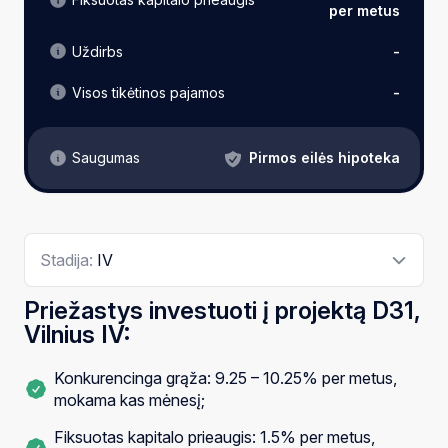
per metus
Uždirbs
-
Visos tikėtinos pajamos
-
Pirmos eilės hipoteka
Saugumas
Stadija:
IV
Priežastys investuoti į projektą D31,
Vilnius IV:
Konkurencinga grąža: 9.25 – 10.25% per metus,
mokama kas mėnesį;
Fiksuotas kapitalo prieaugis: 1.5% per metus,