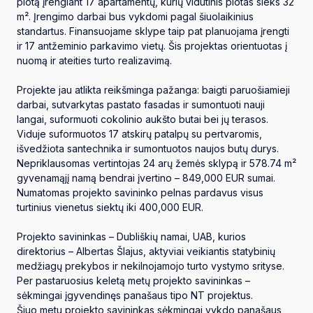
plotą įrengiant 17 apartamentų, kurių vidutinis plotas sieks 32
m². Įrengimo darbai bus vykdomi pagal šiuolaikinius
standartus. Finansuojame sklype taip pat planuojama įrengti
ir 17 antžeminio parkavimo vietų. Šis projektas orientuotas į
nuomą ir ateities turto realizavimą.
Projekte jau atlikta reikšminga pažanga: baigti paruošiamieji
darbai, sutvarkytas pastato fasadas ir sumontuoti nauji
langai, suformuoti cokolinio aukšto butai bei jų terasos.
Viduje suformuotos 17 atskirų patalpų su pertvaromis,
išvedžiota santechnika ir sumontuotos naujos butų durys.
Nepriklausomas vertintojas 24 arų žemės sklypą ir 578.74 m²
gyvenamąjį namą bendrai įvertino – 849,000 EUR sumai.
Numatomas projekto savininko pelnas pardavus visus
turtinius vienetus siektų iki 400,000 EUR.
Projekto savininkas – Dubliškių namai, UAB, kurios
direktorius – Albertas Šlajus, aktyviai veikiantis statybinių
medžiagų prekybos ir nekilnojamojo turto vystymo srityse.
Per pastaruosius keletą metų projekto savininkas –
sėkmingai įgyvendinęs panašaus tipo NT projektus.
Šiuo metu projekto savininkas sėkmingai vykdo panašaus