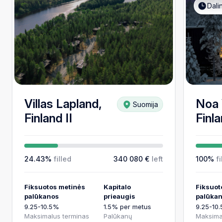
Dali
Villas Lapland,
Noa 
Suomija
Finland II
Finla
24.43%
filled
340 080 €
left
100%
fi
Fiksuotos metinės
Kapitalo
Fiksuot
palūkanos
prieaugis
palūka
9.25-10.5%
1.5% per metus
9.25-10
Maksimalus terminas
Palūkanų
Maksima