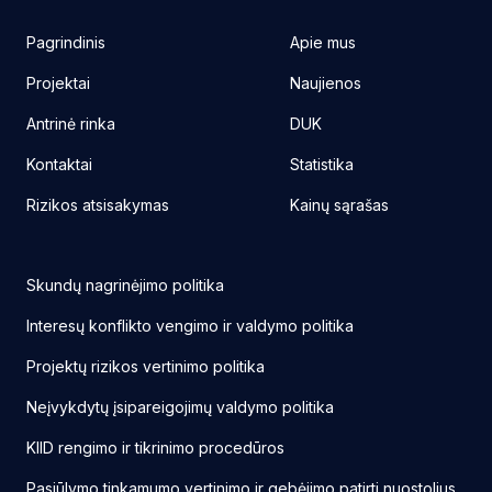
Pagrindinis
Apie mus
Projektai
Naujienos
Antrinė rinka
DUK
Kontaktai
Statistika
Rizikos atsisakymas
Kainų sąrašas
Skundų nagrinėjimo politika
Interesų konflikto vengimo ir valdymo politika
Projektų rizikos vertinimo politika
Neįvykdytų įsipareigojimų valdymo politika
KIID rengimo ir tikrinimo procedūros
Pasiūlymo tinkamumo vertinimo ir gebėjimo patirti nuostolius