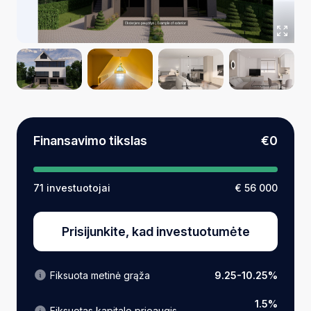
Finansavimo tikslas
€0
71 investuotojai
€ 56 000
Prisijunkite, kad investuotumėte
Fiksuota metinė grąža
9.25-10.25%
1.5%
Fiksuotas kapitalo prieaugis