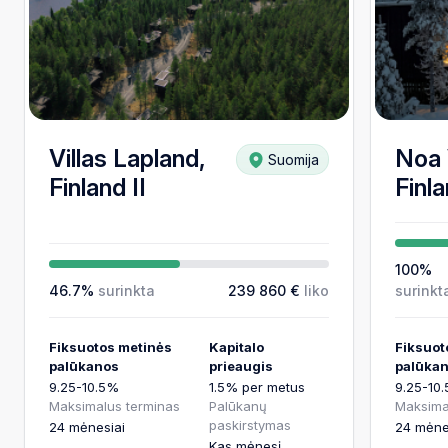
48 mėnesiai
Maksimalus paskolos terminas
7.7-8.26%
Fiksuotos metinės palūkanos
Villas Lapland,
Noa 
Suomija
Finland II
Finla
100%
46.7%
surinkta
239 860 €
liko
surinkt
Fiksuotos metinės
Kapitalo
Fiksuot
palūkanos
prieaugis
palūka
9.25-10.5%
1.5% per metus
9.25-10
Maksimalus terminas
Palūkanų
Maksima
paskirstymas
24 mėnesiai
24 mėne
Kas mėnesį