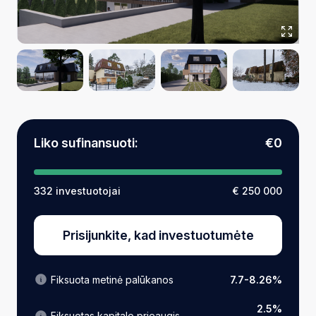
Liko sufinansuoti:
€0
332 investuotojai
€ 250 000
Prisijunkite, kad investuotumėte
Fiksuota metinė palūkanos
7.7-8.26%
2.5%
Fiksuotas kapitalo prieaugis