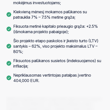
mokėjimus investuotojams;
Kiekvieną mėnesį mokamos palūkanos su
patrauklia 7% – 7.5% metine grąža;
Fiksuota metinė kapitalo prieaugio grąža: +2.5%
(išmokama projekto pabaigoje);
Šio projekto etapo paskolos ir įkeisto turto (LTV)
santykis – 62%, viso projekto maksimalus LTV –
80%;
Fiksuotos palūkanos susietos (indeksuojamos) su
infliacija;
Nepriklausomas vertintojas patalpas įvertino
404,000 EUR.
InRento komanda pristato naują nekilnojamojo turto nuomos
projektą: V23, Birštonas I. Investicinį pasiūlymą sudaro –
Lietuvos kurortiniame mieste – Birštone esantys poilsio