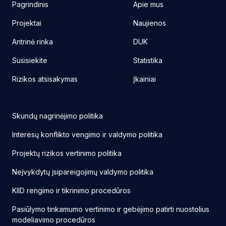
Pagrindinis
Apie mus
Projektai
Naujienos
Antrinė rinka
DUK
Susisiekite
Statistika
Rizikos atsisakymas
Įkainiai
Skundų nagrinėjimo politika
Interesų konflikto vengimo ir valdymo politika
Projektų rizikos vertinimo politika
Neįvykdytų įsipareigojimų valdymo politika
KIID rengimo ir tikrinimo procedūros
Pasiūlymo tinkamumo vertinimo ir gebėjimo patirti nuostolius
modeliavimo procedūros