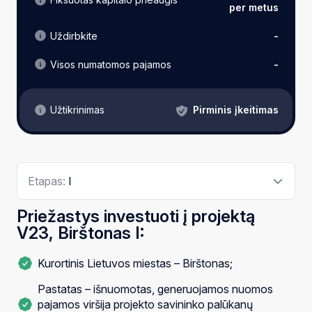
per metus
Uždirbkite
-
Visos numatomos pajamos
-
Pirminis įkeitimas
Užtikrinimas
Etapas:
I
Priežastys investuoti į projektą
V23, Birštonas I:
Kurortinis Lietuvos miestas – Birštonas;
Pastatas – išnuomotas, generuojamos nuomos
pajamos viršija projekto savininko palūkanų