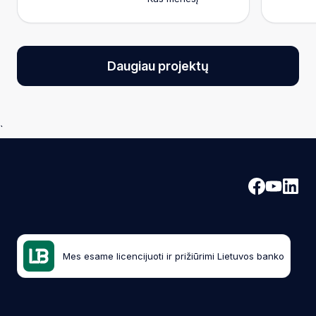
Daugiau projektų
`
Mes esame licencijuoti ir prižiūrimi Lietuvos banko