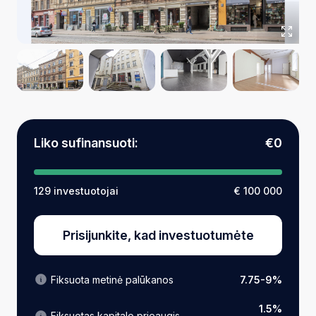
Liko sufinansuoti:
€0
129 investuotojai
€ 100 000
Prisijunkite, kad investuotumėte
Fiksuota metinė palūkanos
7.75-9%
1.5%
Fiksuotas kapitalo prieaugis