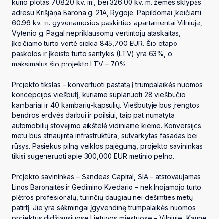
kurio plotas 708.20 kv. m., bei 326.00 kv. m. žemės sklypas
adresu Krišjāņa Barona g. 21A, Rygoje. Papildomai įkeičiami
60.96 kv. m. gyvenamosios paskirties apartamentai Vilniuje,
Vytenio g. Pagal nepriklausomų vertintojų ataskaitas,
įkeičiamo turto vertė siekia 845,700 EUR. Šio etapo
paskolos ir įkeisto turto santykis (LTV) yra 63%, o
maksimalus šio projekto LTV – 70%.
Projekto tikslas – konvertuoti pastatą į trumpalaikės nuomos
koncepcijos viešbutį, kuriame suplanuoti 28 viešbučio
kambariai ir 40 kambarių-kapsulių. Viešbutyje bus įrengtos
bendros erdvės darbui ir poilsiui, taip pat numatyta
automobilių stovėjimo aikštelė vidiniame kieme. Konversijos
metu bus atnaujinta infrastruktūra, sutvarkytas fasadas bei
rūsys. Pasiekus pilną veiklos pajėgumą, projekto savininkas
tikisi sugeneruoti apie 300,000 EUR metinio pelno.
Projekto savininkas – Sandeas Capital, SIA – atstovaujamas
Linos Baronaitės ir Gedimino Kvedario – nekilnojamojo turto
plėtros profesionalų, turinčių daugiau nei dešimties metų
patirtį. Jie yra sėkmingai įgyvendinę trumpalaikės nuomos
projektus didžiausiuose Lietuvos miestuose – Vilniuje, Kaune