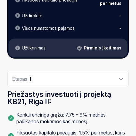
per metus
Uždirbkite
-
Visos numatomos pajamos
-
Pirminis įkeitimas
Užtikrinimas
Etapas:
II
Priežastys investuoti į projektą
KB21, Riga II:
Konkurencinga grąža: 7.75 – 9% metinės
palūkanos mokamos kas mėnesį;
Fiksuotas kapitalo prieaugis: 1.5% per metus, kuris