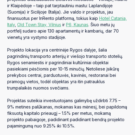
ir Klaipėdoje – taip pat tarptautiniu mastu: Laplandijoje
(Suomija) ir Sicilijoje (Italija). Jie valdo ir projektus, jau
finansuotus per InRento platformą, tokius kaip
Hotel Catania,
Italy
,
Old Town Stay, Vilnius
ir
P6, Kaunas
. Šiuo metu jų
portfelį sudaro apie 130 apartamentų ir kambarių, dar 70
vienetų yra vystymo stadijoje.
Projekto lokacija yra centrinėje Rygos dalyje, šalia
pagrindinių transporto arterijų ir viešojo transporto stotelių.
Rygos senamiestis ir pagrindiniai kultūriniai objektai
pasiekiami pėsčiomis per 10-15 minučių. Netoliese įsikūrę
prekybos centrai, parduotuvės, kavinės, restoranai bei
pramogų vietos, todėl objektas yra itin patrauklus
trumpalaikės nuomos svečiams.
Projektas suteikia investuotojams galimybę uždirbti 7.75 –
9% metines palūkanas, mokamas kas mėnesį, bei papildomą
fiksuotą kapitalo prieaugį – 1.5% per metus, mokamą
projekto pabaigoje, padidinant padidinant bendrą projekto
pajamingumą nuo 9.25% iki 10.5%.