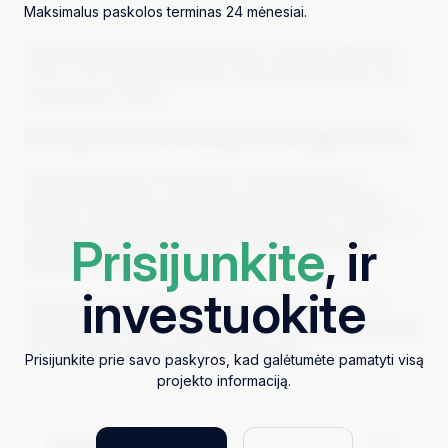
Maksimalus paskolos terminas 24 mėnesiai.
Investuotojams kiekvieną mėnesį bus mokamos fiksuotos
7.75% – 9% metinės palūkanos, kurių dydis priklauso nuo
investuojamos sumos.
Šis projektas turi fiksuotą kapitalo prieaugio procentą
Kapitalo prieaugis yra fiksuotas ir mokamas kartu su
grąžinama paskolos suma už praėjusias atkarpas (toliau –
Atkarpa), jas pridedant prie grąžos skaičiavimo. Atkarpa yra
Prisijunkite
, ir
laikomi vieni kalendoriniai metai. Už Atkarpą taikomas
fiksuotas prieaugis – 1.5%.
investuokite
Skaičiavimo pavyzdys: jei Paskola yra grąžinama po 12
mėnesių, taikoma 1.5% fiksuota grąža. Jei paskola grąžinama
po 24 mėnesių, taikoma 3% fiksuota grąža.
Prisijunkite prie savo paskyros, kad galėtumėte pamatyti visą
projekto informaciją.