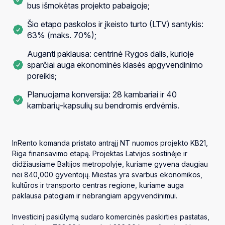
bus išmokėtas projekto pabaigoje;
Šio etapo paskolos ir įkeisto turto (LTV) santykis:
63% (maks. 70%);
Auganti paklausa: centrinė Rygos dalis, kurioje
sparčiai auga ekonominės klasės apgyvendinimo
poreikis;
Planuojama konversija: 28 kambariai ir 40
kambarių-kapsulių su bendromis erdvėmis.
InRento komanda pristato antrąjį NT nuomos projekto KB21,
Riga finansavimo etapą. Projektas Latvijos sostinėje ir
didžiausiame Baltijos metropolyje, kuriame gyvena daugiau
nei 840,000 gyventojų. Miestas yra svarbus ekonomikos,
kultūros ir transporto centras regione, kuriame auga
paklausa patogiam ir nebrangiam apgyvendinimui.
Investicinį pasiūlymą sudaro komercinės paskirties pastatas,