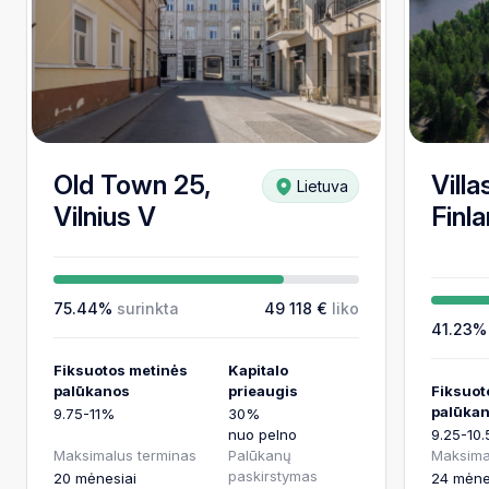
Old Town 25,
Villa
Lietuva
Vilnius V
Finla
75.44%
surinkta
49 118 €
liko
41.23
Fiksuotos metinės
Kapitalo
palūkanos
prieaugis
Fiksuot
palūka
9.75-11%
30%
nuo pelno
9.25-10
Maksimalus terminas
Palūkanų
Maksima
paskirstymas
20 mėnesiai
24 mėne