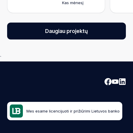
Kas mėnesį
Daugiau projektų
`
Mes esame licencijuoti ir prižiūrimi Lietuvos banko