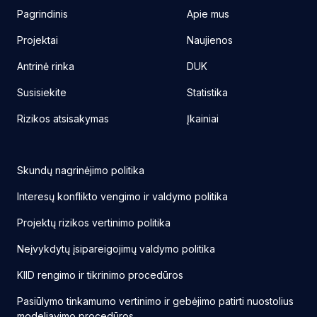
Pagrindinis
Apie mus
Projektai
Naujienos
Antrinė rinka
DUK
Susisiekite
Statistika
Rizikos atsisakymas
Įkainiai
Skundų nagrinėjimo politika
Interesų konflikto vengimo ir valdymo politika
Projektų rizikos vertinimo politika
Neįvykdytų įsipareigojimų valdymo politika
KIID rengimo ir tikrinimo procedūros
Pasiūlymo tinkamumo vertinimo ir gebėjimo patirti nuostolius
modeliavimo procedūros